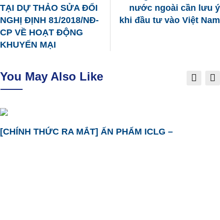
TẠI DỰ THẢO SỬA ĐỔI
nước ngoài cần lưu ý
NGHỊ ĐỊNH 81/2018/NĐ-
khi đầu tư vào Việt Nam
CP VỀ HOẠT ĐỘNG
KHUYẾN MẠI
You May Also Like
[CHÍNH THỨC RA MẮT] ẤN PHẨM ICLG –
ASIA LEGAL TRÂN TRỌNG CHÀO MỪNG 05 SINH
ASIA LEGAL PHỐI HỢP CÙNG ĐOÀN LUẬT SƯ