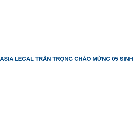
VCCI TỔ CHỨC BUỔI HỘI THẢO VỀ QUẢN