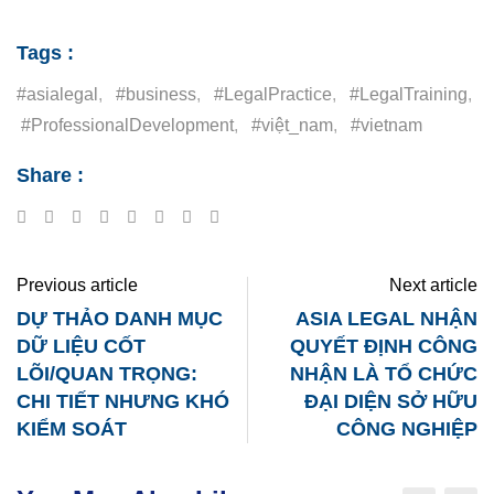
Tags :
#asialegal
,
#business
,
#LegalPractice
,
#LegalTraining
,
#ProfessionalDevelopment
,
#việt_nam
,
#vietnam
Share :
Google+
LinkedIn
Tumblr
Reddit
Share
Print
via
Email
Previous article
Next article
DỰ THẢO DANH MỤC
ASIA LEGAL NHẬN
DỮ LIỆU CỐT
QUYẾT ĐỊNH CÔNG
LÕI/QUAN TRỌNG:
NHẬN LÀ TỔ CHỨC
CHI TIẾT NHƯNG KHÓ
ĐẠI DIỆN SỞ HỮU
KIỂM SOÁT
CÔNG NGHIỆP