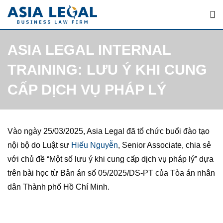
Skip
to
content
ASIA LEGAL INTERNAL
TRAINING: LƯU Ý KHI CUNG
CẤP DỊCH VỤ PHÁP LÝ
Vào ngày 25/03/2025, Asia Legal đã tổ chức buổi đào tạo
nội bộ do Luật sư
Hiếu Nguyễn
, Senior Associate, chia sẻ
với chủ đề “Một số lưu ý khi cung cấp dịch vụ pháp lý” dựa
trên bài học từ Bản án số 05/2025/DS-PT của Tòa án nhân
dân Thành phố Hồ Chí Minh.