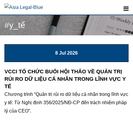
Skip
to
content
#y_tế
8 Jul 2026
VCCI TỔ CHỨC BUỔI HỘI THẢO VỀ QUẢN TRỊ
RỦI RO DỮ LIỆU CÁ NHÂN TRONG LĨNH VỰC Y
TẾ
Chương trình “Quản trị rủi ro dữ liệu cá nhân trong lĩnh vực
y tế: Từ Nghị định 356/2025/NĐ-CP đến trách nhiệm pháp
lý của CEO”.