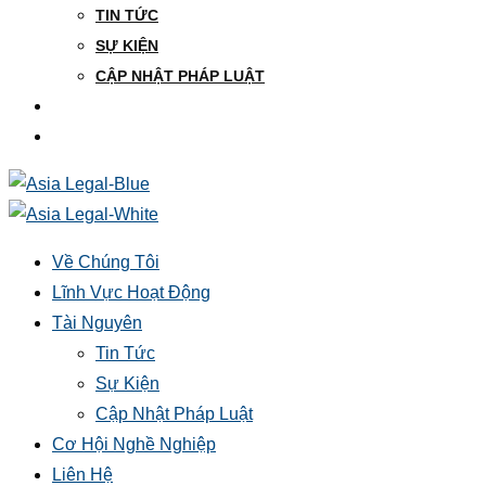
TIN TỨC
SỰ KIỆN
CẬP NHẬT PHÁP LUẬT
CƠ HỘI NGHỀ NGHIỆP
LIÊN HỆ
Về Chúng Tôi
Lĩnh Vực Hoạt Động
Tài Nguyên
Tin Tức
Sự Kiện
Cập Nhật Pháp Luật
Cơ Hội Nghề Nghiệp
Liên Hệ