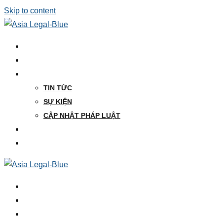
Skip to content
VỀ CHÚNG TÔI
LĨNH VỰC HOẠT ĐỘNG
TÀI NGUYÊN
TIN TỨC
SỰ KIỆN
CẬP NHẬT PHÁP LUẬT
CƠ HỘI NGHỀ NGHIỆP
LIÊN HỆ
VỀ CHÚNG TÔI
LĨNH VỰC HOẠT ĐỘNG
TÀI NGUYÊN