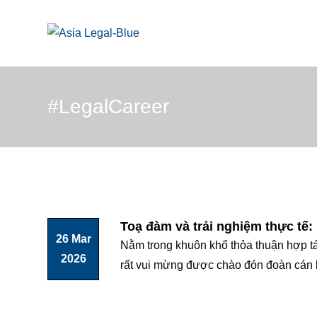
Skip
to
content
#LegalCareer
Toạ đàm và trải nghiệm thực tế: 
26 Mar
Nằm trong khuôn khổ thỏa thuận hợp t
2026
rất vui mừng được chào đón đoàn cán b