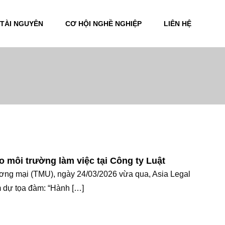
TÀI NGUYÊN
CƠ HỘI NGHỀ NGHIỆP
LIÊN HỆ
ào môi trường làm việc tại Công ty Luật
ương mại (TMU), ngày 24/03/2026 vừa qua, Asia Legal
m dự tọa đàm: “Hành […]