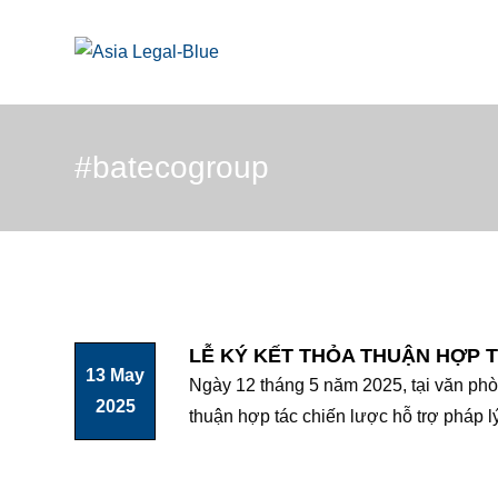
Skip
to
content
#batecogroup
LỄ KÝ KẾT THỎA THUẬN HỢP 
13 May
Ngày 12 tháng 5 năm 2025, tại văn phò
2025
thuận hợp tác chiến lược hỗ trợ pháp 