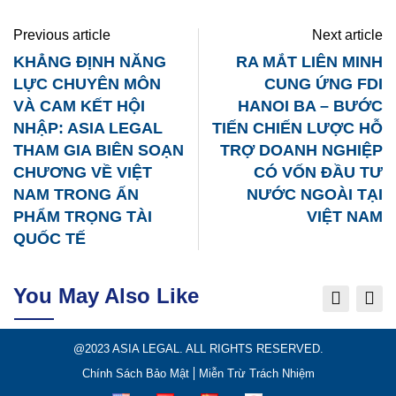
via
Email
Previous article
Next article
KHẲNG ĐỊNH NĂNG
RA MẮT LIÊN MINH
LỰC CHUYÊN MÔN
CUNG ỨNG FDI
VÀ CAM KẾT HỘI
HANOI BA – BƯỚC
NHẬP: ASIA LEGAL
TIẾN CHIẾN LƯỢC HỖ
THAM GIA BIÊN SOẠN
TRỢ DOANH NGHIỆP
CHƯƠNG VỀ VIỆT
CÓ VỐN ĐẦU TƯ
NAM TRONG ẤN
NƯỚC NGOÀI TẠI
PHẨM TRỌNG TÀI
VIỆT NAM
QUỐC TẾ
You May Also Like
@2023 ASIA LEGAL. ALL RIGHTS RESERVED.
Chính Sách Bảo Mật
Miễn Trừ Trách Nhiệm