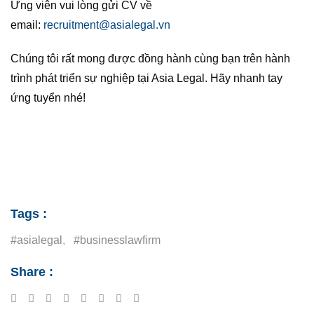
Ứng viên vui lòng gửi CV về
email:
recruitment@asialegal.vn
Chúng tôi rất mong được đồng hành cùng bạn trên hành
trình phát triển sự nghiệp tại Asia Legal. Hãy nhanh tay
ứng tuyển nhé!
Tags :
#asialegal
,
#businesslawfirm
Share :
Google+
LinkedIn
Tumblr
Reddit
Share
Print